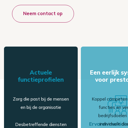
Neem contact op
Actuele
Een eerlijk s
functieprofielen
voor prest
Zorg die past bij de mensen
Koppel competent
en bij de organisatie
functies en ve
bedrijfsdoelen
varing
Ervaren multidisciplinair
individuele do
Desbetreffende diensten