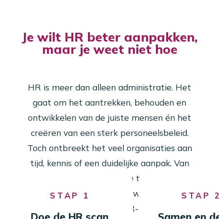
Je wilt HR beter aanpakken,
maar je weet niet hoe
HR is meer dan alleen administratie. Het
gaat om het aantrekken, behouden en
ontwikkelen van de juiste mensen én het
creëren van een sterk personeelsbeleid.
Toch ontbreekt het veel organisaties aan
tijd, kennis of een duidelijke aanpak. Van
verzuim en functioneren tot wet- en
regelgeving en talentontwikkeling: wij
STAP 1
STAP 
helpen je met praktisch HR-advies en HR-
Doe de HR scan
Samen en de