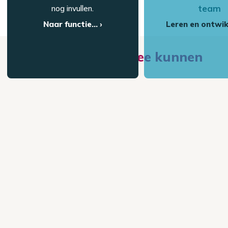
team
nog invullen.
Naar functie... ›
Leren en ontwik
Waar we jouw mee kunnen
helpen