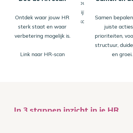
ondersteuning die past bij jouw organisatie.
Zo maak je HR overzichtelijk, effectief en
Ontdek waar jouw HR
Samen bepalen
klaar voor de toekomst.
sterk staat en waar
juiste actie
verbetering mogelijk is.
prioriteiten, vo
structuur, duide
​​​​​​​Link naar HR-scan
en groei.
In 3 stappen inzicht in je HR